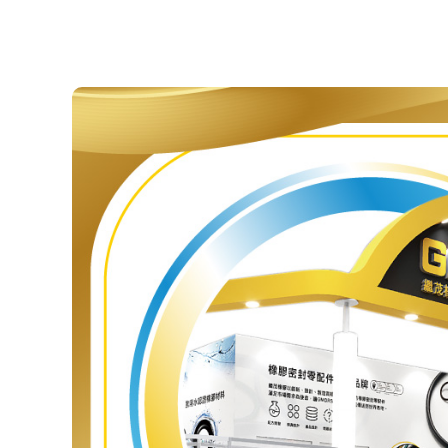
TPE 와 TPU 제품
해머 유니언 씰
패커
반도체
항공우주산업
Strategic Alliance Products
HiPerSeal®- Spring
HiPerLip®- Rotary 
Energized Seals
Lip Seals with metal 
ParSave®– Bearing
ParSeries®- Mechani
isolator
Seal