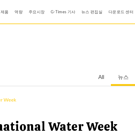
제품
역량
주요시장
G-Times 기사
뉴스 편집실
다운로드 센터
Rubber Compound Development
뉴스
카탈로그 
신뢰성 설계 검증
영상
재료 인증
백업링
와셔
Efficient Problem Solving Methodology - Shainin DOE
E-카드
품질 시스
All
뉴스
공압 씰
개스킷 과 패킹
유한 요소 해석 (FEA)
모바일 앱
모바일 앱
식용수산업
의료기기
s
LSR Products
Rubber Ball
Cleanroom
EDI
er Week
그로밋
위생 및 식용수 시스
정책
Tool Design
national Water Week
금속 본디드 고무 컴포넌트
의료용 제품