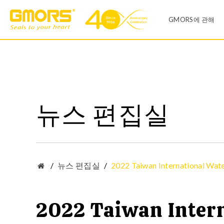
GMORS에 관해
회사소개
제품 리스트
공장
뉴스 편집실
O-링
X-링
영업 사무실
V씰
유압 씰
연혁
일반산업
자동차산업
다이어프렘
Infinite Size O-RING
품질 시스템
/
뉴스 편집실
/
2022 Taiwan International Wat
센터링
T-씰
CSR 및 ESH 
2022 Taiwan Inter
오링 키트
오링키트