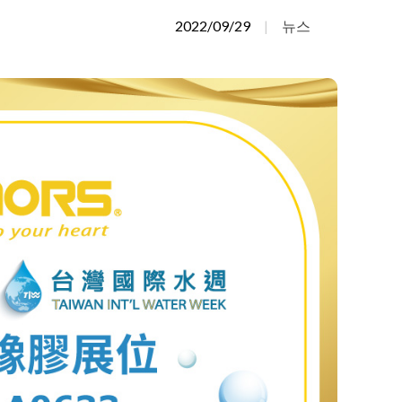
Português
2022/09/29
뉴스
Türkçe
Deutsch
식품산업
ไทย
Bahasa Indone
Singapore
t