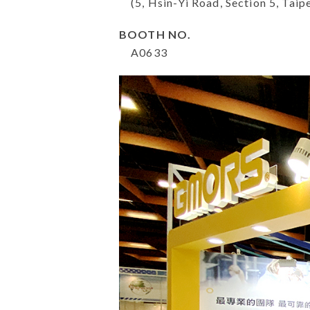
(5, Hsin-Yi Road, Section 5, Taipe
BOOTH NO.
A0633