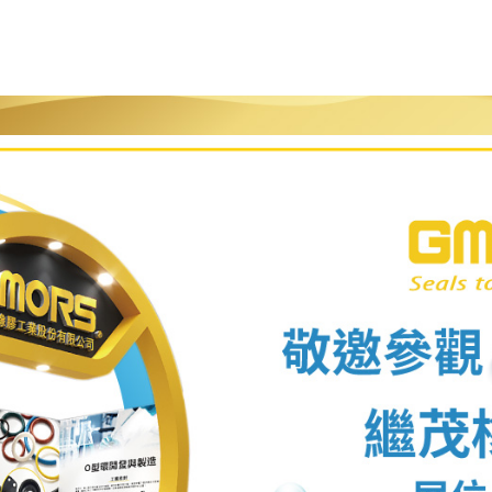
FS-씰
S-씰
농업
재생 에너지
PTFE
HiPerFlon®- Rotary PTFE
PTFE Glide Seals Se
casing
Lip Seals
cal