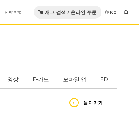
재고 검색 / 온라인 주문
Ko
연락 방법
English
다운로드
연락 방법
GMORS 재료
繁體中文
GMORS Alliance
재료 인증
简体中文
템
Strategic Alliance
영상
E-카드
모바일 앱
EDI
日本語
카탈로그 다운로드
유압 및 공압
오일 및 가스
한국어
돌아가기
Việt Nam
템
Español