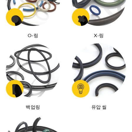
O-링
X-링
백업링
유압 씰