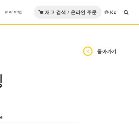
재고 검색 / 온라인 주문
Ko
연락 방법
English
다운로드
연락 방법
GMORS 재료
돌아가기
繁體中文
GMORS Alliance
재료 인증
简体中文
템
Strategic Alliance
링
日本語
카탈로그 다운로드
유압 및 공압
오일 및 가스
한국어
Việt Nam
템
ze
Español