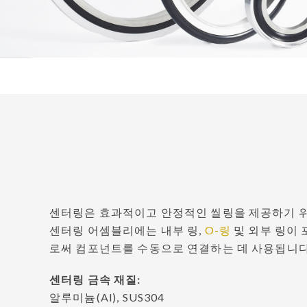
TPE 와 TPU 제품
해머 유니언 씰
패커
반도체
항공우주산업
Strategic Alliance Products
HiPerSeal®- Spring
HiPerLip®- Rotary 
Energized Seals
Lip Seals with metal 
센터링은 효과적이고 안정적인 씰링을 제공하기 위해
ParSave®– Bearing
ParSeries®- Mechani
isolator
센터링 어셈블리에는 내부 링,
O-링
Seal
및 외부 링이 
로써 컴포넌트를 수동으로 연결하는 데 사용됩니다
센터링 금속 재질:
알루미늄(Al), SUS304