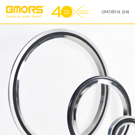
GMORS에 관해
회사소개
제품 리스트
공장
O-링
X-링
영업 사무실
V씰
유압 씰
연혁
일반산업
자동차산업
다이어프렘
Infinite Size O-RING
품질 시스템
센터링
T-씰
CSR 및 ESH 
오링 키트
오링키트