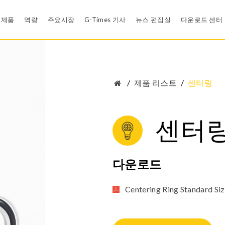
제품
역량
주요시장
G-Times 기사
뉴스 편집실
다운로드 센터
Rubber Compound Development
뉴스
카탈로그 
/
제품 리스트
/
센터링
신뢰성 설계 검증
영상
재료 인증
백업링
와셔
Efficient Problem Solving Methodology - Shainin DOE
E-카드
품질 시스
센터
공압 씰
개스킷 과 패킹
유한 요소 해석 (FEA)
모바일 앱
모바일 앱
식용수산업
의료기기
s
LSR Products
Rubber Ball
다운로드
Cleanroom
EDI
그로밋
위생 및 식용수 시스
정책
Tool Design
Centering Ring Standard Si
금속 본디드 고무 컴포넌트
의료용 제품