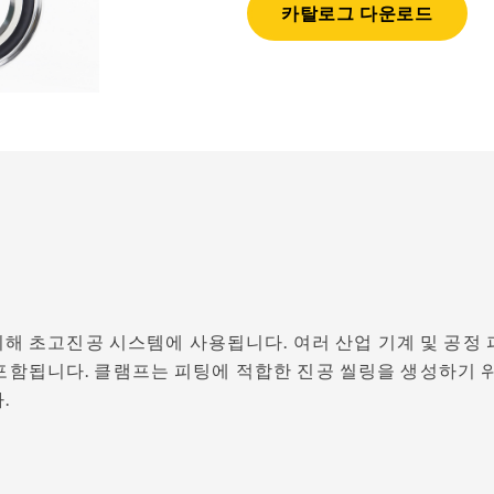
FS-씰
S-씰
카탈로그 다운로드
농업
재생 에너지
PTFE
HiPerFlon®- Rotary PTFE
PTFE Glide Seals Se
casing
Lip Seals
 초고진공 시스템에 사용됩니다. 여러 산업 기계 및 공정 
cal
포함됩니다. 클램프는 피팅에 적합한 진공 씰링을 생성하기 
.