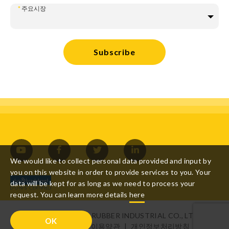
*
주요시장
Subscribe
We would like to collect personal data provided and input by
you on this website in order to provide services to you. Your
data will be kept for as long as we need to process your
request. You can learn more details
here
Copyright ©GE MAO RUBBER INDUSTRIAL CO., LTD. All
OK
rights reserved
이용약관
|
개인정보처리방침