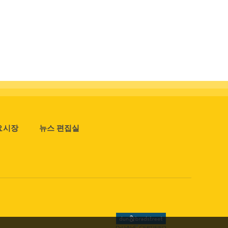
요시장
뉴스 편집실