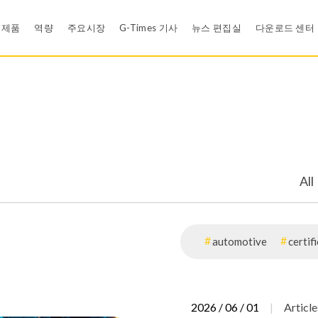
제품
역량
주요시장
G-Times 기사
뉴스 편집실
다운로드 센터
Rubber Compound Development
뉴스
카탈로그 
신뢰성 설계 검증
영상
재료 인증
백업링
와셔
Efficient Problem Solving Methodology - Shainin DOE
E-카드
품질 시스
All
공압 씰
개스킷 과 패킹
유한 요소 해석 (FEA)
모바일 앱
모바일 앱
식용수산업
의료기기
s
LSR Products
Rubber Ball
Cleanroom
EDI
automotive
certif
그로밋
위생 및 식용수 시스
정책
Tool Design
금속 본디드 고무 컴포넌트
의료용 제품
2026 / 06 / 01
Article