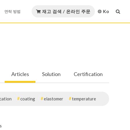
재고 검색 / 온라인 주문
Ko
연락 방법
English
다운로드
연락 방법
GMORS 재료
繁體中文
GMORS Alliance
재료 인증
简体中文
템
Strategic Alliance
Articles
Solution
Certification
日本語
카탈로그 다운로드
유압 및 공압
오일 및 가스
한국어
ication
coating
elastomer
temperature
Việt Nam
템
Español
s