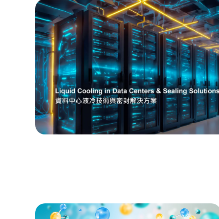
TPE 와 TPU 제품
해머 유니언 씰
패커
반도체
항공우주산업
Strategic Alliance Products
HiPerSeal®- Spring
HiPerLip®- Rotary 
Energized Seals
Lip Seals with metal 
ParSave®– Bearing
ParSeries®- Mechani
isolator
Seal