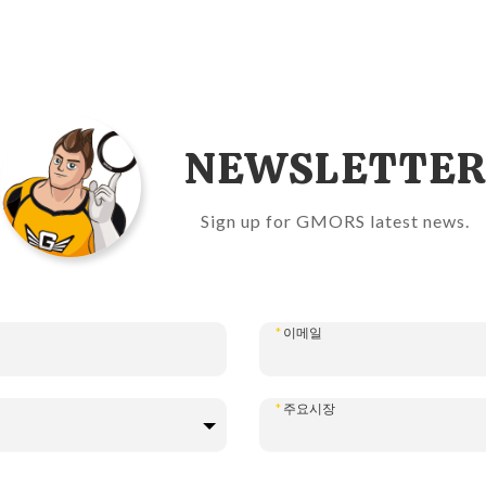
NEWSLETTE
Sign up for GMORS latest news.
*
이메일
*
주요시장