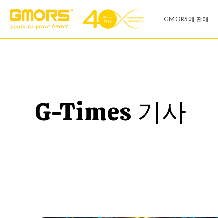
GMORS에 관해
회사소개
제품 리스트
공장
G-Times 기사
O-링
X-링
영업 사무실
V씰
유압 씰
연혁
일반산업
자동차산업
다이어프렘
Infinite Size O-RING
품질 시스템
센터링
T-씰
CSR 및 ESH 
오링 키트
오링키트