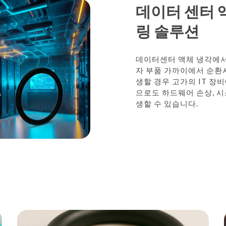
FS-씰
S-씰
데이터 센터 
링 솔루션
농업
재생 에너지
데이터센터 액체 냉각에서
자 부품 가까이에서 순환시
생할 경우 고가의 IT 장
으로도 하드웨어 손상, 시
생할 수 있습니다.
PTFE
HiPerFlon®- Rotary PTFE
PTFE Glide Seals Se
casing
Lip Seals
cal