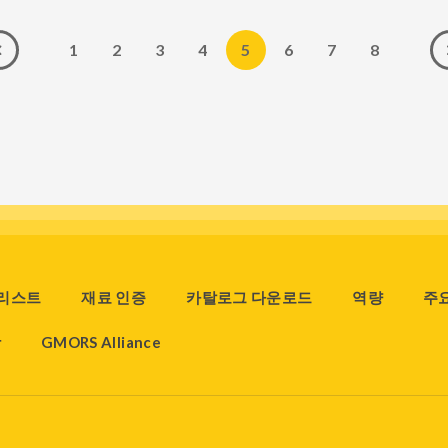
1
2
3
4
5
6
7
8
 리스트
재료 인증
카탈로그 다운로드
역량
주
장
GMORS Alliance