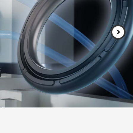
Português
Türkçe
Deutsch
식품산업
ไทย
Bahasa Indone
Singapore
t