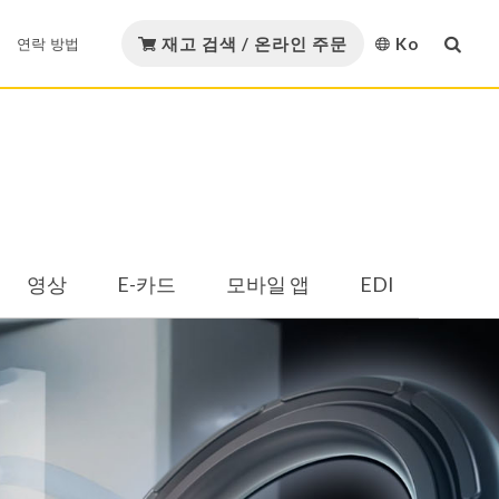
재고 검색 / 온라인 주문
Ko
연락 방법
English
다운로드
연락 방법
GMORS 재료
繁體中文
GMORS Alliance
재료 인증
简体中文
템
Strategic Alliance
영상
E-카드
모바일 앱
EDI
日本語
카탈로그 다운로드
유압 및 공압
오일 및 가스
한국어
Việt Nam
템
Español