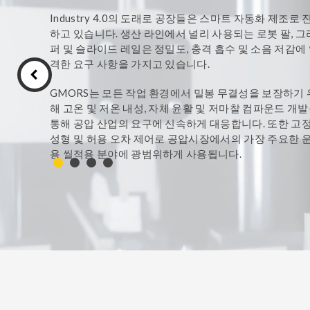
TPE 와 TPU 제품
해머 유니언 씰
Industry 4.0의 도래로 공장들은 스마트 자동화 제조로 
하고 있습니다. 생산 라인에서 널리 사용되는 로봇 팔, 그
패커
퍼 및 슬라이드 레일은 정밀도, 충격 흡수 및 소음 저감에
격한 요구 사항을 가지고 있습니다.
반도체
항공우주산업
GMORS는 모든 작업 환경에서 밀봉 무결성을 보장하기 
해 고온 및 저온 내성, 자체 윤활 및 저마찰 컴파운드 개
Strategic Alliance Products
통해 공압 산업의 요구에 신속하게 대응합니다. 또한 고
성형 및 허용 오차 제어로 공압시장에서의 가장 주요한 
용 씰적용 분야에 광범위하게 사용됩니다.
HiPerSeal®- Spring
HiPerLip®- Rotary 
GMORS는 가장 진보된 기술을 사용하여 고품질 제품을 
Energized Seals
Lip Seals with metal 
산하고 고객의 요구 사항에 최상의 씰 솔루션을 제공합니
GMORS가 어떻게 설계부터 제조, 연구 개발등 가장 신
ParSave®– Bearing
ParSeries®- Mechani
수 있는 씰링 전문가가 되었는지 비디오를 따라가보세요
isolator
Seal