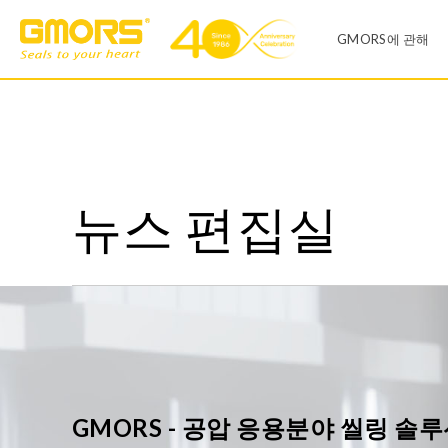
GMORS에 관해
회사소개
제품 리스트
공장
뉴스 편집실
O-링
X-링
영업 사무실
V씰
유압 씰
연혁
일반산업
자동차산업
다이어프렘
Infinite Size O-RING
품질 시스템
센터링
T-씰
CSR 및 ESH 
오링 키트
오링키트
GMORS - 공압 응용분야 씰링 솔