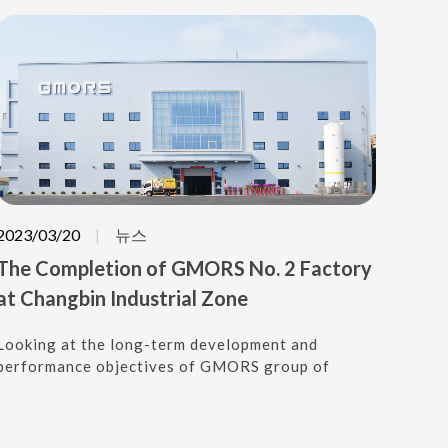
2023/03/20
뉴스
The Completion of GMORS No. 2 Factory
at Changbin Industrial Zone
Looking at the long-term development and
performance objectives of GMORS group of
companies, we firmly believe in continual
investment to enhance our competitive
advantages, and the establishment of a new