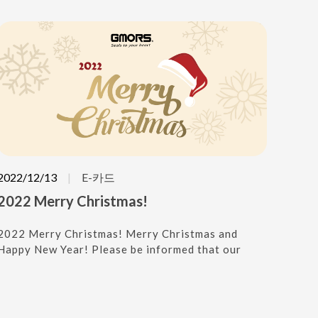
factory is a move in the right direction in our
commitment to grow together with our
customers.
2022/12/13
E-카드
2022 Merry Christmas!
2022 Merry Christmas! Merry Christmas and
Happy New Year! Please be informed that our
office will be closed from Dec. 31,2022 to Jan.
02,2023 for National Holiday.