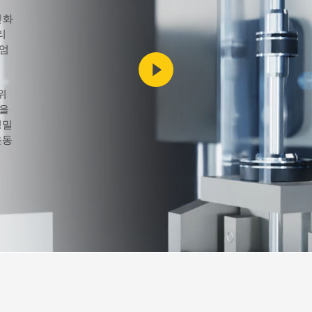
FS-씰
S-씰
진화
리
 엄
농업
재생 에너지
위
발을
정밀
운동
PTFE
HiPerFlon®- Rotary PTFE
PTFE Glide Seals Se
생
casing
Lip Seals
다.
뢰할
cal
!