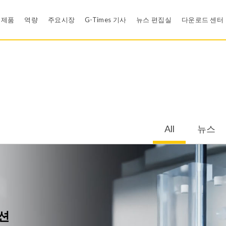
제품
역량
주요시장
G-Times 기사
뉴스 편집실
다운로드 센터
Rubber Compound Development
뉴스
카탈로그 
신뢰성 설계 검증
영상
재료 인증
백업링
와셔
Efficient Problem Solving Methodology - Shainin DOE
E-카드
품질 시스
All
뉴스
공압 씰
개스킷 과 패킹
유한 요소 해석 (FEA)
모바일 앱
모바일 앱
식용수산업
의료기기
s
LSR Products
Rubber Ball
Cleanroom
EDI
그로밋
위생 및 식용수 시스
정책
Tool Design
금속 본디드 고무 컴포넌트
의료용 제품
루션