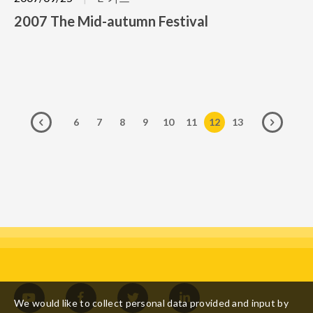
2007 The Mid-autumn Festival
6
7
8
9
10
11
12
13
We would like to collect personal data provided and input by