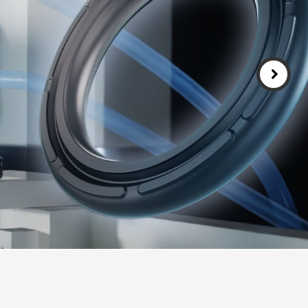
Português
Türkçe
Deutsch
식품산업
ไทย
Bahasa Indone
Singapore
t