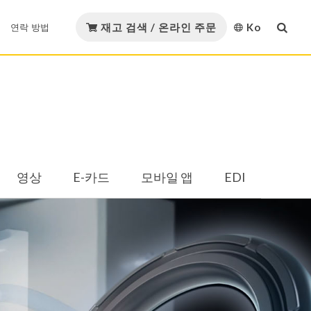
재고 검색 / 온라인 주문
Ko
연락 방법
English
다운로드
연락 방법
GMORS 재료
繁體中文
GMORS Alliance
재료 인증
简体中文
템
Strategic Alliance
영상
E-카드
모바일 앱
EDI
日本語
카탈로그 다운로드
유압 및 공압
오일 및 가스
한국어
Việt Nam
템
Español