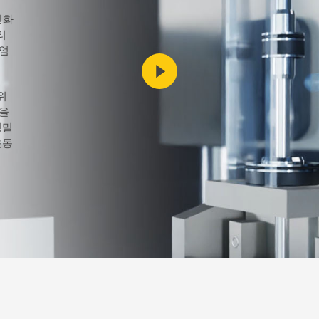
FS-씰
S-씰
진화
리
 엄
농업
재생 에너지
위
발을
정밀
운동
PTFE
HiPerFlon®- Rotary PTFE
PTFE Glide Seals Se
생
casing
Lip Seals
다.
뢰할
cal
!