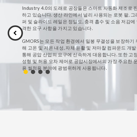
TPE 와 TPU 제품
해머 유니언 씰
Industry 4.0의 도래로 공장들은 스마트 자동화 제조로 
하고 있습니다. 생산 라인에서 널리 사용되는 로봇 팔, 그
패커
퍼 및 슬라이드 레일은 정밀도, 충격 흡수 및 소음 저감에
격한 요구 사항을 가지고 있습니다.
반도체
항공우주산업
GMORS는 모든 작업 환경에서 밀봉 무결성을 보장하기 
해 고온 및 저온 내성, 자체 윤활 및 저마찰 컴파운드 개
Strategic Alliance Products
통해 공압 산업의 요구에 신속하게 대응합니다. 또한 고
성형 및 허용 오차 제어로 공압시장에서의 가장 주요한 
용 씰적용 분야에 광범위하게 사용됩니다.
HiPerSeal®- Spring
HiPerLip®- Rotary 
GMORS는 가장 진보된 기술을 사용하여 고품질 제품을 
Energized Seals
Lip Seals with metal 
산하고 고객의 요구 사항에 최상의 씰 솔루션을 제공합니
GMORS가 어떻게 설계부터 제조, 연구 개발등 가장 신
ParSave®– Bearing
ParSeries®- Mechani
수 있는 씰링 전문가가 되었는지 비디오를 따라가보세요
isolator
Seal