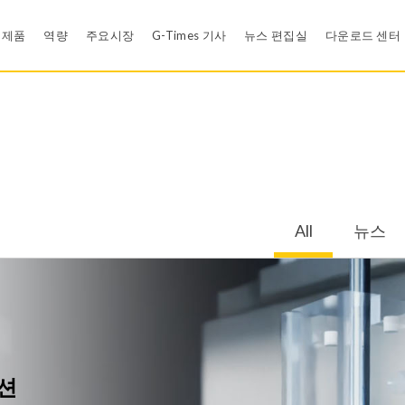
제품
역량
주요시장
G-Times 기사
뉴스 편집실
다운로드 센터
Rubber Compound Development
뉴스
카탈로그 
신뢰성 설계 검증
영상
재료 인증
백업링
와셔
Efficient Problem Solving Methodology - Shainin DOE
E-카드
품질 시스
All
뉴스
공압 씰
개스킷 과 패킹
유한 요소 해석 (FEA)
모바일 앱
모바일 앱
식용수산업
의료기기
s
LSR Products
Rubber Ball
Cleanroom
EDI
그로밋
위생 및 식용수 시스
정책
Tool Design
금속 본디드 고무 컴포넌트
의료용 제품
루션