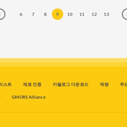
6
7
8
9
10
11
12
13
 리스트
재료 인증
카탈로그 다운로드
역량
주
장
GMORS Alliance