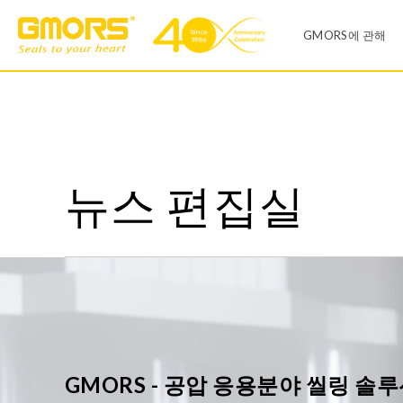
GMORS에 관해
회사소개
제품 리스트
공장
뉴스 편집실
O-링
X-링
영업 사무실
V씰
유압 씰
연혁
일반산업
자동차산업
다이어프렘
Infinite Size O-RING
품질 시스템
센터링
T-씰
CSR 및 ESH 
오링 키트
오링키트
GMORS - 공압 응용분야 씰링 솔