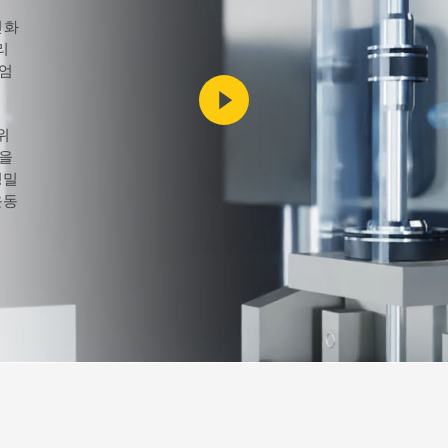
FS-씰
S-씰
진화
리
 엄
농업
재생 에너지
위
발을
정밀
운동
PTFE
HiPerFlon®- Rotary PTFE
PTFE Glide Seals Se
생
casing
Lip Seals
다.
뢰할
cal
!