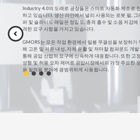
TPE 와 TPU 제품
해머 유니언 씰
Industry 4.0의 도래로 공장들은 스마트 자동화 제조로 
하고 있습니다. 생산 라인에서 널리 사용되는 로봇 팔, 그
패커
퍼 및 슬라이드 레일은 정밀도, 충격 흡수 및 소음 저감에
격한 요구 사항을 가지고 있습니다.
반도체
항공우주산업
GMORS는 모든 작업 환경에서 밀봉 무결성을 보장하기 
해 고온 및 저온 내성, 자체 윤활 및 저마찰 컴파운드 개
Strategic Alliance Products
통해 공압 산업의 요구에 신속하게 대응합니다. 또한 고
성형 및 허용 오차 제어로 공압시장에서의 가장 주요한 
용 씰적용 분야에 광범위하게 사용됩니다.
HiPerSeal®- Spring
HiPerLip®- Rotary 
GMORS는 가장 진보된 기술을 사용하여 고품질 제품을 
Energized Seals
Lip Seals with metal 
산하고 고객의 요구 사항에 최상의 씰 솔루션을 제공합니
GMORS가 어떻게 설계부터 제조, 연구 개발등 가장 신
ParSave®– Bearing
ParSeries®- Mechani
수 있는 씰링 전문가가 되었는지 비디오를 따라가보세요
isolator
Seal