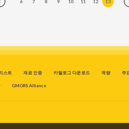
6
7
8
9
10
11
12
13
 리스트
재료 인증
카탈로그 다운로드
역량
주
장
GMORS Alliance