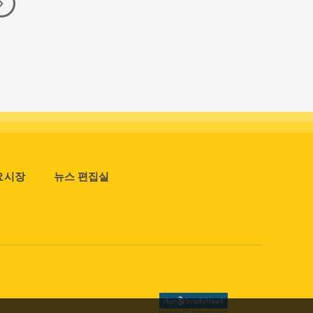
요시장
뉴스 편집실