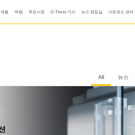
제품
역량
주요시장
G-Times 기사
뉴스 편집실
다운로드 센터
Rubber Compound Development
뉴스
카탈로그 
신뢰성 설계 검증
영상
재료 인증
백업링
와셔
Efficient Problem Solving Methodology - Shainin DOE
E-카드
품질 시스
All
뉴스
공압 씰
개스킷 과 패킹
유한 요소 해석 (FEA)
모바일 앱
모바일 앱
식용수산업
의료기기
s
LSR Products
Rubber Ball
Cleanroom
EDI
그로밋
위생 및 식용수 시스
정책
Tool Design
금속 본디드 고무 컴포넌트
의료용 제품
루션