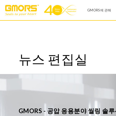
GMORS에 관해
회사소개
제품 리스트
공장
뉴스 편집실
O-링
X-링
영업 사무실
V씰
유압 씰
연혁
일반산업
자동차산업
다이어프렘
Infinite Size O-RING
품질 시스템
센터링
T-씰
CSR 및 ESH 
오링 키트
오링키트
GMORS - 공압 응용분야 씰링 솔