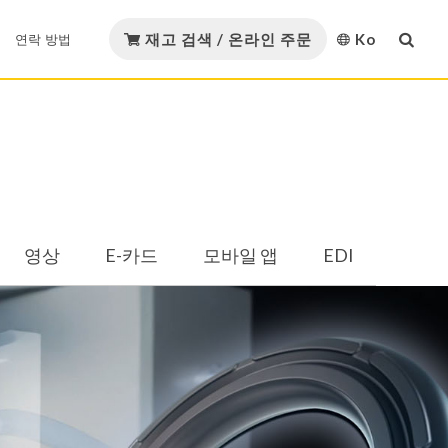
재고 검색 / 온라인 주문
Ko
연락 방법
English
다운로드
연락 방법
GMORS 재료
繁體中文
GMORS Alliance
재료 인증
简体中文
템
Strategic Alliance
영상
E-카드
모바일 앱
EDI
日本語
카탈로그 다운로드
유압 및 공압
오일 및 가스
한국어
Việt Nam
템
Español