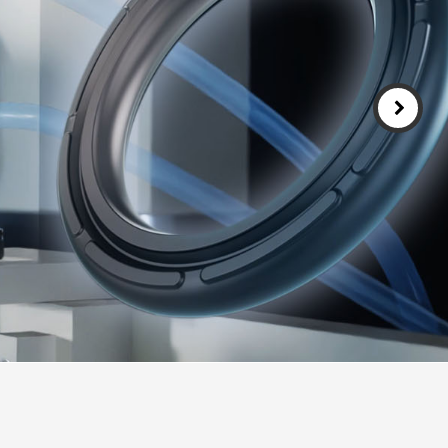
Português
Türkçe
Deutsch
식품산업
ไทย
Bahasa Indone
Singapore
t